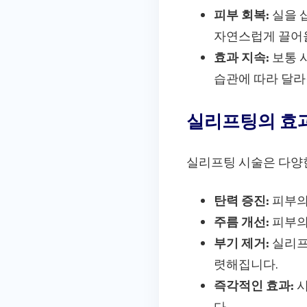
피부 회복:
실을 
자연스럽게 끌어올
효과 지속:
보통 시
습관에 따라 달라
실리프팅의 효
실리프팅 시술은 다양한
탄력 증진:
피부의
주름 개선:
피부의
부기 제거:
실리프
렷해집니다.
즉각적인 효과:
시
다.