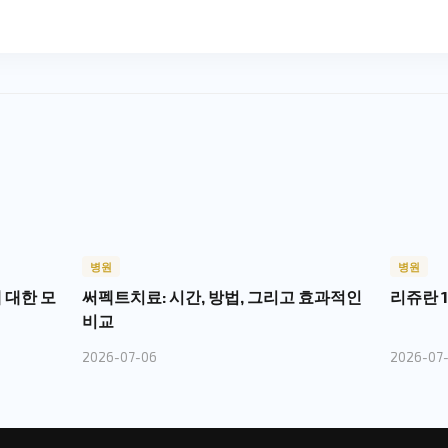
병원
병원
 대한 모
써펙트치료: 시간, 방법, 그리고 효과적인
리쥬란 
비교
2026-07-06
2026-07-