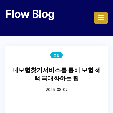
Flow Blog
☰
보험
내보험찾기서비스를 통해 보험 혜
택 극대화하는 팁
2025-08-07