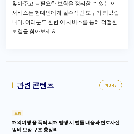
찾아주고 불필요한 보험을 정리할 수 있는 이
서비스는 현대인에게 필수적인 도구가 되었습
니다. 여러분도 한번 이 서비스를 통해 적절한
보험을 찾아보세요!
관련 콘텐츠
MORE
보험
해외여행 중 폭력 피해 발생 시 법률 대응과 변호사선
임비 보장 구조 총정리