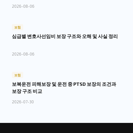
2026-08-06
보험
심급별 변호사선임비 보장 구조와 오해 및 사실 정리
2026-08-06
보험
보복운전 피해보장 및 운전 중 PTSD 보장의 조건과
보장 구조 비교
2026-07-30