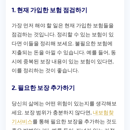
1. 현재 가입한 보험 점검하기
가장 먼저 해야 할 일은 현재 가입한 보험들을
점검하는 것입니다. 정리할 수 있는 보험이 있
다면 이들을 정리해 보세요. 불필요한 보험에
지출되는 돈을 아낄 수 있습니다. 예를 들어, 동
시에 중복된 보장 내용이 있는 보험이 있다면,
이를 정리하는 것이 좋습니다.
2. 필요한 보장 추가하기
당신의 삶에는 어떤 위험이 있는지를 생각해보
세요. 보장 범위가 충분하지 않다면,
내보험찾
기서비스
를 통해 필요한 보장을 추가하는 것도